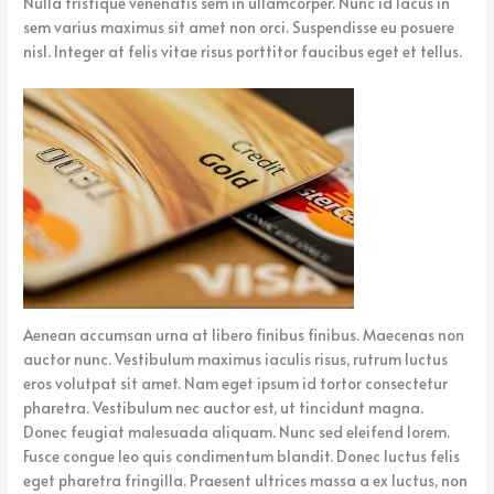
Nulla tristique venenatis sem in ullamcorper. Nunc id lacus in
sem varius maximus sit amet non orci. Suspendisse eu posuere
nisl. Integer at felis vitae risus porttitor faucibus eget et tellus.
Aenean accumsan urna at libero finibus finibus. Maecenas non
auctor nunc. Vestibulum maximus iaculis risus, rutrum luctus
eros volutpat sit amet. Nam eget ipsum id tortor consectetur
pharetra. Vestibulum nec auctor est, ut tincidunt magna.
Donec feugiat malesuada aliquam. Nunc sed eleifend lorem.
Fusce congue leo quis condimentum blandit. Donec luctus felis
eget pharetra fringilla. Praesent ultrices massa a ex luctus, non