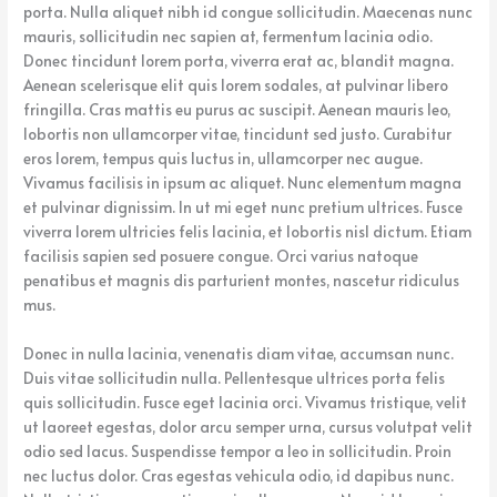
porta. Nulla aliquet nibh id congue sollicitudin. Maecenas nunc
mauris, sollicitudin nec sapien at, fermentum lacinia odio.
Donec tincidunt lorem porta, viverra erat ac, blandit magna.
Aenean scelerisque elit quis lorem sodales, at pulvinar libero
fringilla. Cras mattis eu purus ac suscipit. Aenean mauris leo,
lobortis non ullamcorper vitae, tincidunt sed justo. Curabitur
eros lorem, tempus quis luctus in, ullamcorper nec augue.
Vivamus facilisis in ipsum ac aliquet. Nunc elementum magna
et pulvinar dignissim. In ut mi eget nunc pretium ultrices. Fusce
viverra lorem ultricies felis lacinia, et lobortis nisl dictum. Etiam
facilisis sapien sed posuere congue. Orci varius natoque
penatibus et magnis dis parturient montes, nascetur ridiculus
mus.
Donec in nulla lacinia, venenatis diam vitae, accumsan nunc.
Duis vitae sollicitudin nulla. Pellentesque ultrices porta felis
quis sollicitudin. Fusce eget lacinia orci. Vivamus tristique, velit
ut laoreet egestas, dolor arcu semper urna, cursus volutpat velit
odio sed lacus. Suspendisse tempor a leo in sollicitudin. Proin
nec luctus dolor. Cras egestas vehicula odio, id dapibus nunc.