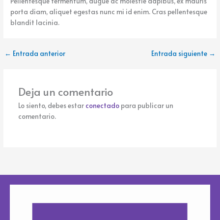
Pellentesque fermentum, augue ac molestie dapibus, ex mauris
porta diam, aliquet egestas nunc mi id enim. Cras pellentesque
blandit lacinia.
←
Entrada anterior
Entrada siguiente
→
Deja un comentario
Lo siento, debes estar
conectado
para publicar un
comentario.