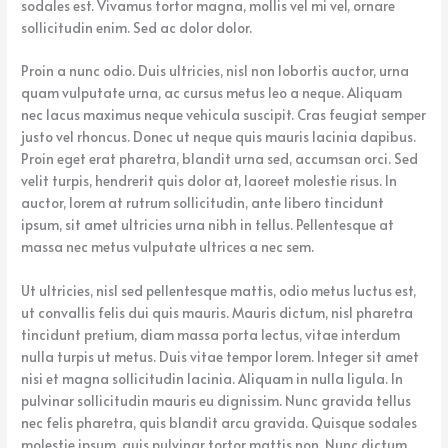
sodales est. Vivamus tortor magna, mollis vel mi vel, ornare
sollicitudin enim. Sed ac dolor dolor.
Proin a nunc odio. Duis ultricies, nisl non lobortis auctor, urna
quam vulputate urna, ac cursus metus leo a neque. Aliquam
nec lacus maximus neque vehicula suscipit. Cras feugiat semper
justo vel rhoncus. Donec ut neque quis mauris lacinia dapibus.
Proin eget erat pharetra, blandit urna sed, accumsan orci. Sed
velit turpis, hendrerit quis dolor at, laoreet molestie risus. In
auctor, lorem at rutrum sollicitudin, ante libero tincidunt
ipsum, sit amet ultricies urna nibh in tellus. Pellentesque at
massa nec metus vulputate ultrices a nec sem.
Ut ultricies, nisl sed pellentesque mattis, odio metus luctus est,
ut convallis felis dui quis mauris. Mauris dictum, nisl pharetra
tincidunt pretium, diam massa porta lectus, vitae interdum
nulla turpis ut metus. Duis vitae tempor lorem. Integer sit amet
nisi et magna sollicitudin lacinia. Aliquam in nulla ligula. In
pulvinar sollicitudin mauris eu dignissim. Nunc gravida tellus
nec felis pharetra, quis blandit arcu gravida. Quisque sodales
molestie ipsum, quis pulvinar tortor mattis non. Nunc dictum