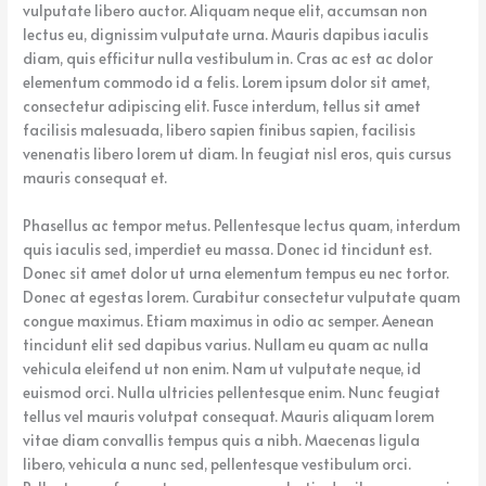
vulputate libero auctor. Aliquam neque elit, accumsan non
lectus eu, dignissim vulputate urna. Mauris dapibus iaculis
diam, quis efficitur nulla vestibulum in. Cras ac est ac dolor
elementum commodo id a felis. Lorem ipsum dolor sit amet,
consectetur adipiscing elit. Fusce interdum, tellus sit amet
facilisis malesuada, libero sapien finibus sapien, facilisis
venenatis libero lorem ut diam. In feugiat nisl eros, quis cursus
mauris consequat et.
Phasellus ac tempor metus. Pellentesque lectus quam, interdum
quis iaculis sed, imperdiet eu massa. Donec id tincidunt est.
Donec sit amet dolor ut urna elementum tempus eu nec tortor.
Donec at egestas lorem. Curabitur consectetur vulputate quam
congue maximus. Etiam maximus in odio ac semper. Aenean
tincidunt elit sed dapibus varius. Nullam eu quam ac nulla
vehicula eleifend ut non enim. Nam ut vulputate neque, id
euismod orci. Nulla ultricies pellentesque enim. Nunc feugiat
tellus vel mauris volutpat consequat. Mauris aliquam lorem
vitae diam convallis tempus quis a nibh. Maecenas ligula
libero, vehicula a nunc sed, pellentesque vestibulum orci.