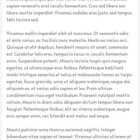
sapien venenatis erat iaculis fermentum. Cras sed libero nec
libero auctor imperdiet. Vivamus sodales eros justo, sed tempus
felis lacinia sed.
Vivamus mollis imperdiet nibh at maximus. Ut venenatis odio
et ante varius, ac facilisis nunc molestie. Morbi eu varius orci.
Quisque at elit dapibus, hendrerit mauris sit amet, commodo
est. Curabitur felis eros, tempus in lacus in, iaculis fermentum
enim. Suspendisse potenti. Mauris lacinia turpis quis magna
egestas, ut ullamcorper eros finibus. Pellentesque habitant
morbi tristique senectus et netus et malesuada fames ac turpis
egestas. Fusce gravida, urna ut aliquam scelerisque, neque dui
aliquam ex, at varius odio sapien et leo. Proin ultrices
condimentum risus eget vestibulum. Praesent volutpat mattis
rutrum. Mauris in diam odio. Aliquam dictum tempor libero non
feugiat. Pellentesque finibus, elit ac viverra scelerisque, augue
eros semper enim, nec blandit erat metus sed neque.
Mauris pulvinar urna rhoncus euismod sagittis. Integer
bibendum vitae sapien et laoreet. Vivamus ultricies id lorem at