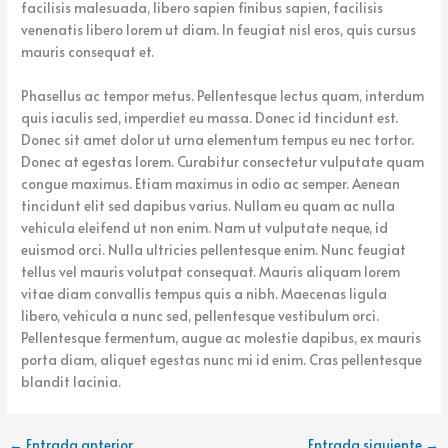
facilisis malesuada, libero sapien finibus sapien, facilisis
venenatis libero lorem ut diam. In feugiat nisl eros, quis cursus
mauris consequat et.
Phasellus ac tempor metus. Pellentesque lectus quam, interdum
quis iaculis sed, imperdiet eu massa. Donec id tincidunt est.
Donec sit amet dolor ut urna elementum tempus eu nec tortor.
Donec at egestas lorem. Curabitur consectetur vulputate quam
congue maximus. Etiam maximus in odio ac semper. Aenean
tincidunt elit sed dapibus varius. Nullam eu quam ac nulla
vehicula eleifend ut non enim. Nam ut vulputate neque, id
euismod orci. Nulla ultricies pellentesque enim. Nunc feugiat
tellus vel mauris volutpat consequat. Mauris aliquam lorem
vitae diam convallis tempus quis a nibh. Maecenas ligula
libero, vehicula a nunc sed, pellentesque vestibulum orci.
Pellentesque fermentum, augue ac molestie dapibus, ex mauris
porta diam, aliquet egestas nunc mi id enim. Cras pellentesque
blandit lacinia.
←
Entrada anterior
Entrada siguiente
→