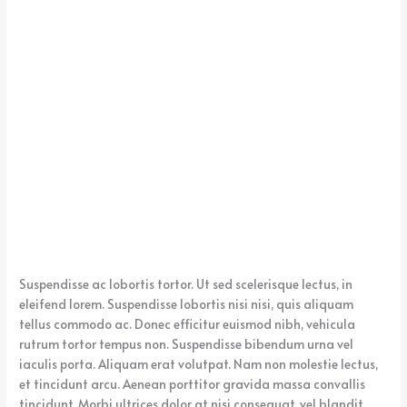
k
e
Suspendisse ac lobortis tortor. Ut sed scelerisque lectus, in
eleifend lorem. Suspendisse lobortis nisi nisi, quis aliquam
tellus commodo ac. Donec efficitur euismod nibh, vehicula
rutrum tortor tempus non. Suspendisse bibendum urna vel
iaculis porta. Aliquam erat volutpat. Nam non molestie lectus,
et tincidunt arcu. Aenean porttitor gravida massa convallis
tincidunt. Morbi ultrices dolor at nisi consequat, vel blandit