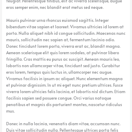
feugiat. Pellentesque finibus, elit ac viverra scelerisque, augue
eros semper enim, nec blandit erat metus sed neque.
Mauris pulvinar urna rhoncus euismod sagittis. Integer
bibendum vitae sapien et laoreet. Vivamus ultricies id lorem at
porta. Nulla aliquet nibh id congue sollicitudin. Maecenas nunc
mauris, sollicitudin nec sapien at, fermentum lacinia odio.
Donec tincidunt lorem porta, viverra erat ac, blandit magna.
Aenean scelerisque elit quis lorem sodales, at pulvinar libero
fringilla. Cras mattis eu purus ac suscipit. Aenean mauris leo,
lobortis non ullamcorper vitae, tincidunt sed justo. Curabitur
eros lorem, tempus quis luctus in, ullamcorper nec augue.
Vivamus facilisis in ipsum ac aliquet. Nunc elementum magna
et pulvinar dignissim. In ut mi eget nunc pretium ultrices. Fusce
viverra lorem ultricies felis lacinia, et lobortis nisl dictum. Etiam
facilisis sapien sed posuere congue. Orci varius natoque
penatibus et magnis dis parturient montes, nascetur ridiculus
mus.
Donec in nulla lacinia, venenatis diam vitae, accumsan nunc.
Duis vitae sollicitudin nulla. Pellentesque ultrices porta felis