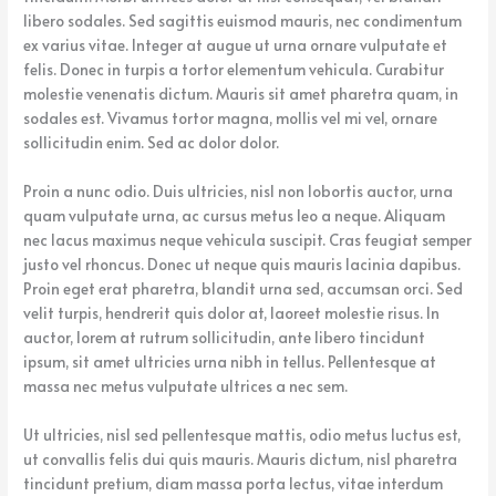
libero sodales. Sed sagittis euismod mauris, nec condimentum
ex varius vitae. Integer at augue ut urna ornare vulputate et
felis. Donec in turpis a tortor elementum vehicula. Curabitur
molestie venenatis dictum. Mauris sit amet pharetra quam, in
sodales est. Vivamus tortor magna, mollis vel mi vel, ornare
sollicitudin enim. Sed ac dolor dolor.
Proin a nunc odio. Duis ultricies, nisl non lobortis auctor, urna
quam vulputate urna, ac cursus metus leo a neque. Aliquam
nec lacus maximus neque vehicula suscipit. Cras feugiat semper
justo vel rhoncus. Donec ut neque quis mauris lacinia dapibus.
Proin eget erat pharetra, blandit urna sed, accumsan orci. Sed
velit turpis, hendrerit quis dolor at, laoreet molestie risus. In
auctor, lorem at rutrum sollicitudin, ante libero tincidunt
ipsum, sit amet ultricies urna nibh in tellus. Pellentesque at
massa nec metus vulputate ultrices a nec sem.
Ut ultricies, nisl sed pellentesque mattis, odio metus luctus est,
ut convallis felis dui quis mauris. Mauris dictum, nisl pharetra
tincidunt pretium, diam massa porta lectus, vitae interdum