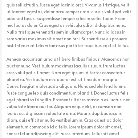
quis sollicitudin. Fusce eget lacinia orci. Vivamus tristique, velit
ut laoreet egestas, dolor arcu semper urna, cursus volutpat velit
odio sed lacus. Suspendisse tempor a leo in sollicitudin. Proin
nec luctus dolor. Cras egestas vehicula odio, id dapibus nunc.
Nulla tristique venenatis sem in ullamcorper. Nunc id lacus in
sem varius maximus sit amet non orci. Suspendisse eu posuere
nisl. Integer at felis vitae risus porttitor faucibus eget et tellus.
Aenean accumsan urna at libero finibus finibus. Maecenas non
auctor nunc. Vestibulum maximus iaculis risus, rutrum luctus
eros volutpat sit amet. Nam eget ipsum id tortor consectetur
pharetra. Vestibulum nec auctor est, ut tincidunt magna.
Donec feugiat malesuada aliquam. Nunc sed eleifend lorem.
Fusce congue leo quis condimentum blandit. Donec luctus felis
eget pharetra fringilla. Praesent ultrices massa a ex luctus, non
vulputate libero auctor. Aliquam neque elit, accumsan non
lectus eu, dignissim vulputate urna. Mauris dapibus iaculis
diam, quis efficitur nulla vestibulum in. Cras ac est ac dolor
elementum commodo id a felis. Lorem ipsum dolor sit amet,
consectetur adipiscing elit. Fusce interdum, tellus sit amet