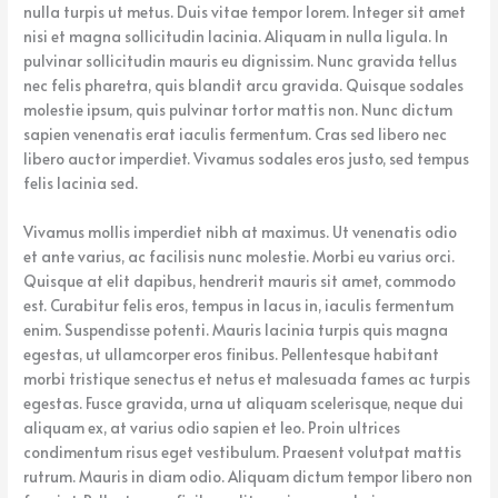
nulla turpis ut metus. Duis vitae tempor lorem. Integer sit amet
nisi et magna sollicitudin lacinia. Aliquam in nulla ligula. In
pulvinar sollicitudin mauris eu dignissim. Nunc gravida tellus
nec felis pharetra, quis blandit arcu gravida. Quisque sodales
molestie ipsum, quis pulvinar tortor mattis non. Nunc dictum
sapien venenatis erat iaculis fermentum. Cras sed libero nec
libero auctor imperdiet. Vivamus sodales eros justo, sed tempus
felis lacinia sed.
Vivamus mollis imperdiet nibh at maximus. Ut venenatis odio
et ante varius, ac facilisis nunc molestie. Morbi eu varius orci.
Quisque at elit dapibus, hendrerit mauris sit amet, commodo
est. Curabitur felis eros, tempus in lacus in, iaculis fermentum
enim. Suspendisse potenti. Mauris lacinia turpis quis magna
egestas, ut ullamcorper eros finibus. Pellentesque habitant
morbi tristique senectus et netus et malesuada fames ac turpis
egestas. Fusce gravida, urna ut aliquam scelerisque, neque dui
aliquam ex, at varius odio sapien et leo. Proin ultrices
condimentum risus eget vestibulum. Praesent volutpat mattis
rutrum. Mauris in diam odio. Aliquam dictum tempor libero non