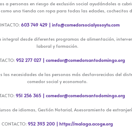
 a personas en riesgo de exclusión social ayudándoles a cubrir
como una tienda con ropa para todas las edades, cochecitos de 
ONTACTO:
603 749 429 |
info@comedorsocialyosoytu.com
integral desde diferentes programas de alimentación, intervenc
laboral y formación.
TACTO:
952 277 027 |
comedor@comedorsantodomingo.org
las necesidades de las personas más desfavorecidas del distrit
comedor social y economato.
TACTO:
951 256 365 |
comedor@comedorsantodomingo.org
ursos de idiomas, Gestión Notarial, Asesoramiento de extranjería
CONTACTO:
952 393 200 |
https://malaga.acoge.org