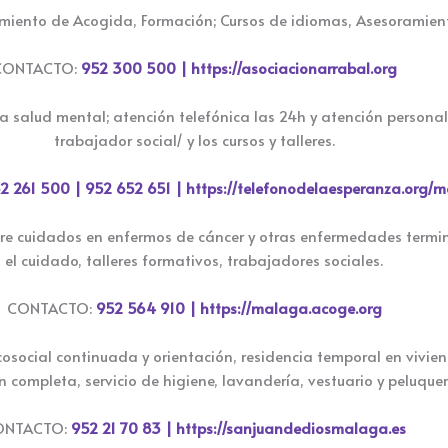
miento de Acogida, Formación; Cursos de idiomas, Asesoramiento 
CONTACTO:
952 300 500 |
https://asociacionarrabal.org
la salud mental; atención telefónica las 24h y atención persona
trabajador social/ y los cursos y talleres.
2 261 500 |
952 652 651 |
https://telefonodelaesperanza.org/
re cuidados en enfermos de cáncer y otras enfermedades termin
el cuidado, talleres formativos, trabajadores sociales.
CONTACTO:
952 564 910 |
https://malaga.acoge.org
cosocial continuada y orientación, residencia temporal en vivien
 completa, servicio de higiene, lavandería, vestuario y peluquer
ONTACTO:
952 21 70 83 |
https://sanjuandediosmalaga.es