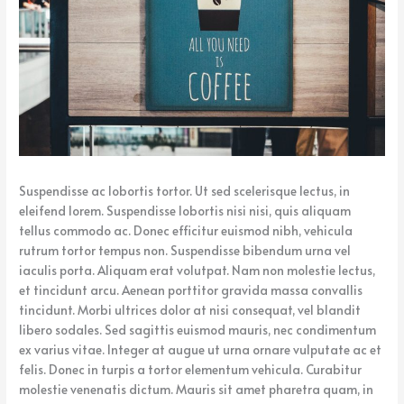
k
e
Suspendisse ac lobortis tortor. Ut sed scelerisque lectus, in
eleifend lorem. Suspendisse lobortis nisi nisi, quis aliquam
tellus commodo ac. Donec efficitur euismod nibh, vehicula
rutrum tortor tempus non. Suspendisse bibendum urna vel
iaculis porta. Aliquam erat volutpat. Nam non molestie lectus,
et tincidunt arcu. Aenean porttitor gravida massa convallis
tincidunt. Morbi ultrices dolor at nisi consequat, vel blandit
libero sodales. Sed sagittis euismod mauris, nec condimentum
ex varius vitae. Integer at augue ut urna ornare vulputate ac et
felis. Donec in turpis a tortor elementum vehicula. Curabitur
molestie venenatis dictum. Mauris sit amet pharetra quam, in