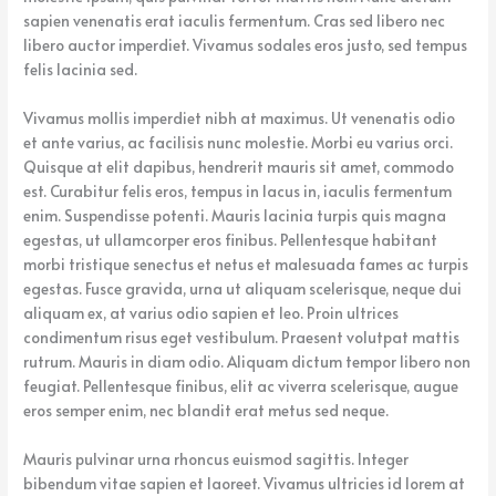
sapien venenatis erat iaculis fermentum. Cras sed libero nec
libero auctor imperdiet. Vivamus sodales eros justo, sed tempus
felis lacinia sed.
Vivamus mollis imperdiet nibh at maximus. Ut venenatis odio
et ante varius, ac facilisis nunc molestie. Morbi eu varius orci.
Quisque at elit dapibus, hendrerit mauris sit amet, commodo
est. Curabitur felis eros, tempus in lacus in, iaculis fermentum
enim. Suspendisse potenti. Mauris lacinia turpis quis magna
egestas, ut ullamcorper eros finibus. Pellentesque habitant
morbi tristique senectus et netus et malesuada fames ac turpis
egestas. Fusce gravida, urna ut aliquam scelerisque, neque dui
aliquam ex, at varius odio sapien et leo. Proin ultrices
condimentum risus eget vestibulum. Praesent volutpat mattis
rutrum. Mauris in diam odio. Aliquam dictum tempor libero non
feugiat. Pellentesque finibus, elit ac viverra scelerisque, augue
eros semper enim, nec blandit erat metus sed neque.
Mauris pulvinar urna rhoncus euismod sagittis. Integer
bibendum vitae sapien et laoreet. Vivamus ultricies id lorem at