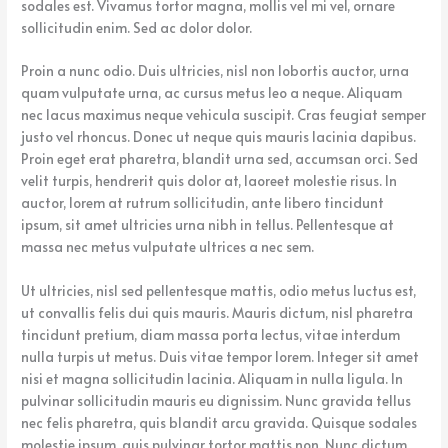
sodales est. Vivamus tortor magna, mollis vel mi vel, ornare
sollicitudin enim. Sed ac dolor dolor.
Proin a nunc odio. Duis ultricies, nisl non lobortis auctor, urna
quam vulputate urna, ac cursus metus leo a neque. Aliquam
nec lacus maximus neque vehicula suscipit. Cras feugiat semper
justo vel rhoncus. Donec ut neque quis mauris lacinia dapibus.
Proin eget erat pharetra, blandit urna sed, accumsan orci. Sed
velit turpis, hendrerit quis dolor at, laoreet molestie risus. In
auctor, lorem at rutrum sollicitudin, ante libero tincidunt
ipsum, sit amet ultricies urna nibh in tellus. Pellentesque at
massa nec metus vulputate ultrices a nec sem.
Ut ultricies, nisl sed pellentesque mattis, odio metus luctus est,
ut convallis felis dui quis mauris. Mauris dictum, nisl pharetra
tincidunt pretium, diam massa porta lectus, vitae interdum
nulla turpis ut metus. Duis vitae tempor lorem. Integer sit amet
nisi et magna sollicitudin lacinia. Aliquam in nulla ligula. In
pulvinar sollicitudin mauris eu dignissim. Nunc gravida tellus
nec felis pharetra, quis blandit arcu gravida. Quisque sodales
molestie ipsum, quis pulvinar tortor mattis non. Nunc dictum