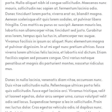
porta. Nulla aliquet nibh id congue sollicitudin. Maecenas nunc
mauris, sollicitudin nec sapien at, fermentum lacinia odio.
Donec tincidunt lorem porta, viverra erat ac, blandit magna.
Aenean scelerisque elit quis lorem sodales, at pulvinar libero
fringilla. Cras mattis eu purus ac suscipit. Aenean mauris leo,
lobortis non ullamcorper vitae, tincidunt sed justo. Curabitur
eros lorem, tempus quis luctus in, ullamcorper nec augue.
Vivamus facilisis in ipsum ac aliquet. Nunc elementum magna
et pulvinar dignissim. In ut mi eget nunc pretium ultrices. Fusce
viverra lorem ultricies felis lacinia, et lobortis nisl dictum. Etiam
facilisis sapien sed posuere congue. Orci varius natoque
penatibus et magnis dis parturient montes, nascetur ridiculus
mus.
Donec in nulla lacinia, venenatis diam vitae, accumsan nunc.
Duis vitae sollicitudin nulla. Pellentesque ultrices porta felis
quis sollicitudin. Fusce eget lacinia orci. Vivamus tristique, velit
ut laoreet egestas, dolor arcu semper urna, cursus volutpat velit
odio sed lacus. Suspendisse tempor a leo in sollicitudin. Proin
nec luctus dolor. Cras egestas vehicula odio, id dapibus nunc.