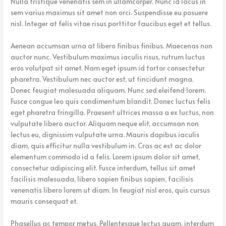
Nulla tristique venenatis sem in ullamcorper. Nunc id lacus in
sem varius maximus sit amet non orci. Suspendisse eu posuere
nisl. Integer at felis vitae risus porttitor faucibus eget et tellus.
Aenean accumsan urna at libero finibus finibus. Maecenas non
auctor nunc. Vestibulum maximus iaculis risus, rutrum luctus
eros volutpat sit amet. Nam eget ipsum id tortor consectetur
pharetra. Vestibulum nec auctor est, ut tincidunt magna.
Donec feugiat malesuada aliquam. Nunc sed eleifend lorem.
Fusce congue leo quis condimentum blandit. Donec luctus felis
eget pharetra fringilla. Praesent ultrices massa a ex luctus, non
vulputate libero auctor. Aliquam neque elit, accumsan non
lectus eu, dignissim vulputate urna. Mauris dapibus iaculis
diam, quis efficitur nulla vestibulum in. Cras ac est ac dolor
elementum commodo id a felis. Lorem ipsum dolor sit amet,
consectetur adipiscing elit. Fusce interdum, tellus sit amet
facilisis malesuada, libero sapien finibus sapien, facilisis
venenatis libero lorem ut diam. In feugiat nisl eros, quis cursus
mauris consequat et.
Phasellus ac tempor metus. Pellentesque lectus quam, interdum