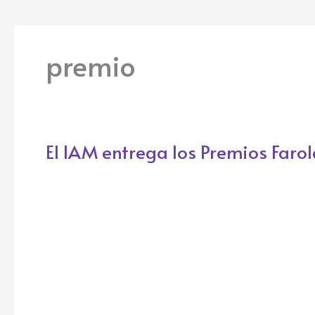
premio
El IAM entrega los Premios Faro
El
IAM
entrega
los
Premios
Farola
2019