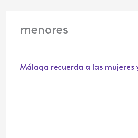
menores
Málaga recuerda a las mujeres
Málaga
recuerda
a
las
mujeres
y
menores
víctimas
del
machismo