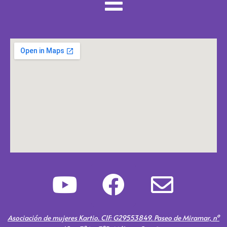
Y
F
E
o
a
n
u
c
v
Asociación de mujeres Kartio. CIF: G29553849. Paseo de Miramar, nº