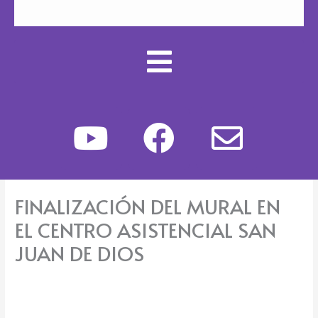
Y
F
E
o
a
n
u
c
v
FINALIZACIÓN DEL MURAL EN
t
e
e
EL CENTRO ASISTENCIAL SAN
u
b
l
JUAN DE DIOS
b
o
o
e
o
p