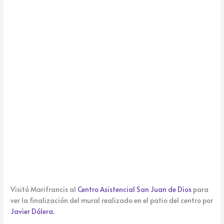
k
e
Visitó Marifrancis al
Centro Asistencial San Juan de Dios
para
ver la finalización del mural realizado en el patio del centro por
Javier Dólera.