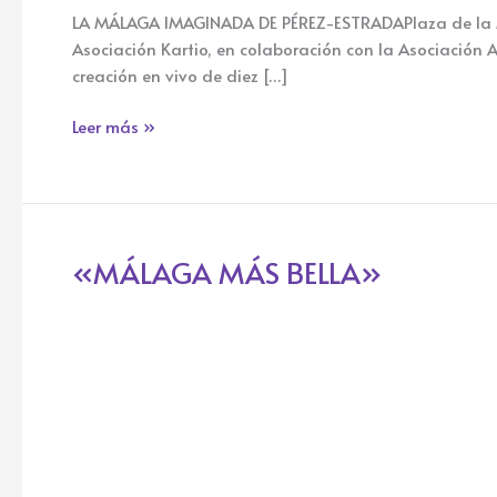
MALAGA
LA MÁLAGA IMAGINADA DE PÉREZ-ESTRADAPlaza de la Mer
MAS
Asociación Kartio, en colaboración con la Asociación 
BELLA
creación en vivo de diez […]
Leer más »
«MÁLAGA MÁS BELLA»
«MÁLAGA
MÁS
BELLA»