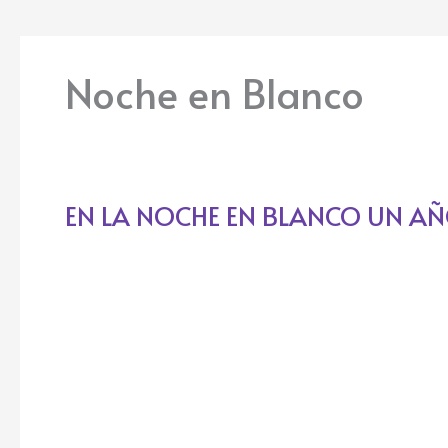
Noche en Blanco
EN LA NOCHE EN BLANCO UN A
EN
LA
NOCHE
EN
BLANCO
UN
AÑO
MAS
KARTIO
CON