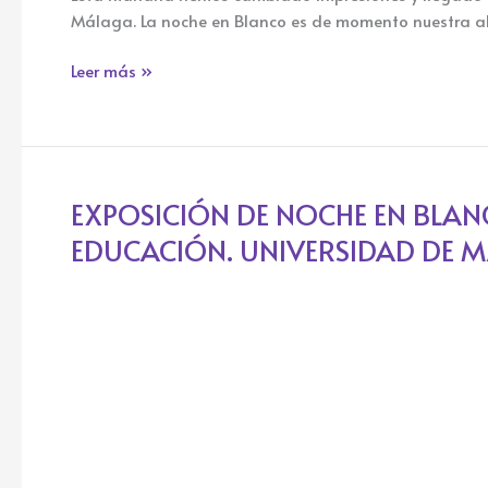
Málaga. La noche en Blanco es de momento nuestra abs
Leer más »
EXPOSICIÓN DE NOCHE EN BLANC
EXPOSICIÓN
DE
EDUCACIÓN. UNIVERSIDAD DE 
NOCHE
EN
BLANCO
2024
MÁLAGA
MAS
BELLA.
EN
LA