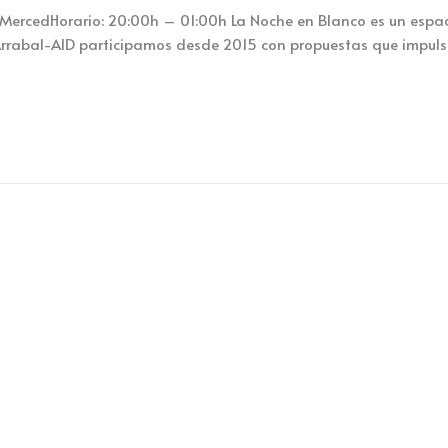
cedHorario: 20:00h – 01:00h La Noche en Blanco es un espacio 
Arrabal-AID participamos desde 2015 con propuestas que impulsa