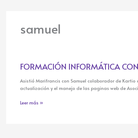
samuel
FORMACIÓN INFORMÁTICA CON
FORMACIÓN
INFORMÁTICA
CON
Asistió Marifrancis con Samuel colaborador de Kartio a
MARTÍN
actualización y el manejo de las paginas web de Asoci
EN
ARRABAL
Leer más »