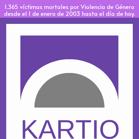
Ir
1.365 víctimas mortales por Violencia de Género
al
desde el 1 de enero de 2003 hasta el día de hoy.
contenido