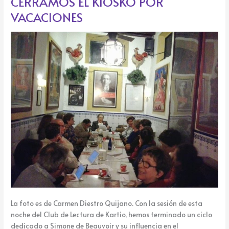
CERRAMOS EL KIOSKO POR
k
e
EL
VACACIONES
KIOSKO
POR
VACACIONES
La foto es de Carmen Diestro Quijano. Con la sesión de esta
noche del Club de Lectura de Kartio, hemos terminado un ciclo
dedicado a Simone de Beauvoir y su influencia en el