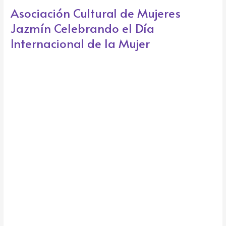
k
e
Asociación Cultural de Mujeres
Asociación
Cultural
Jazmín Celebrando el Día
de
Internacional de la Mujer
Mujeres
Jazmín
Celebrando
el
Día
Internacional
de
la
Mujer