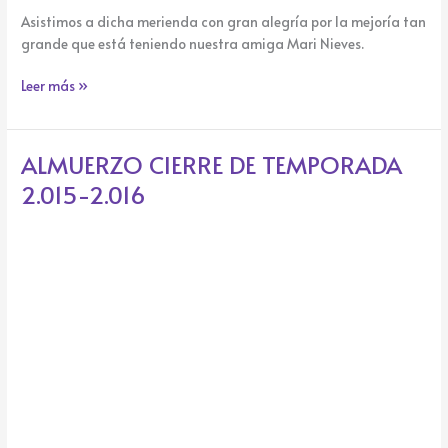
Asistimos a dicha merienda con gran alegría por la mejoría tan
grande que está teniendo nuestra amiga Mari Nieves.
Leer más »
ALMUERZO CIERRE DE TEMPORADA
ALMUERZO
CIERRE
2.015-2.016
DE
TEMPORADA
2.015-
2.016