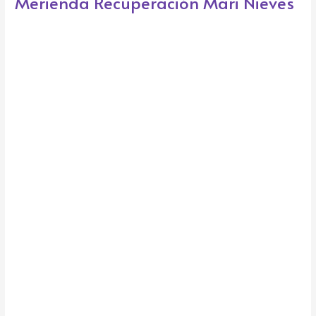
Merienda Recuperación Mari Nieves
k
e
Recuperación
Mari
Nieves