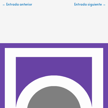
←
Entrada anterior
Entrada siguiente
→