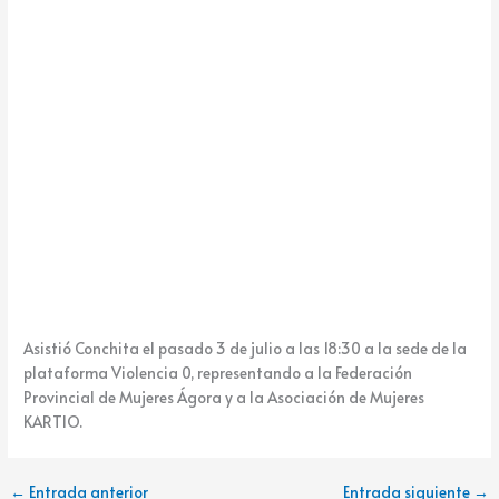
k
e
Asistió Conchita el pasado 3 de julio a las 18:30 a la sede de la
plataforma Violencia 0, representando a la Federación
Provincial de Mujeres Ágora y a la Asociación de Mujeres
KARTIO.
←
Entrada anterior
Entrada siguiente
→