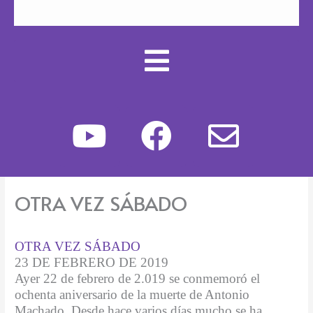
Y
F
E
o
a
n
u
c
v
OTRA VEZ SÁBADO
t
e
e
u
b
l
OTRA VEZ SÁBADO
23 DE FEBRERO DE 2019
b
o
o
Ayer 22 de febrero de 2.019 se conmemoró el
ochenta aniversario de la muerte de Antonio
e
o
p
Machado. Desde hace varios días mucho se ha