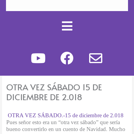
Y
F
E
o
a
n
u
c
v
OTRA VEZ SÁBADO 15 DE
t
e
e
DICIEMBRE DE 2.018
u
b
l
b
o
o
OTRA VEZ SÁBADO.-15 de diciembre de 2.018
Pues señor esto era un “otra vez sábado” que sería
e
o
p
bueno convertirlo en un cuento de Navidad. Mucho