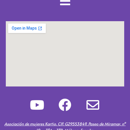
Y
F
E
o
a
n
u
c
v
Asociación de mujeres Kartio. CIF: G29553849. Paseo de Miramar, nº