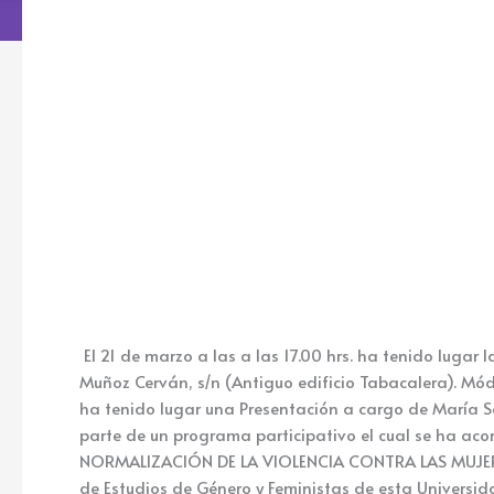
Youtube
Facebook
Envelope
El 21 de marzo a las a las 17.00 hrs. ha tenido lugar 
Muñoz Cerván, s/n (Antiguo edificio Tabacalera). Mód
ha tenido lugar una Presentación a cargo de María So
parte de un programa participativo el cual se ha ac
NORMALIZACIÓN DE LA VIOLENCIA CONTRA LAS MUJERES’ 
de Estudios de Género y Feministas de esta Universi