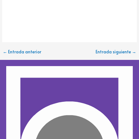
k
e
←
Entrada anterior
Entrada siguiente
→