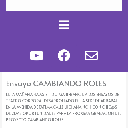
Y
F
E
o
a
n
u
c
v
Ensayo CAMBIANDO ROLES
t
e
e
ESTA MAÑANA HA ASISTIDO MARIFRANCIS A LOS ENSAYOS DE
u
b
l
TEATRO CORPORAL DESARROLLADO EN LA SEDE DE ARRABAL
EN LA AVENIDA DE FATIMA CALLE LUCHANA NO 1, CON CHIC@S
b
o
o
DE 2DAS OPORTUNIDADES PARA LA PROXIMA GRABACION DEL
PROYECTO CAMBIANDO ROLES.
e
o
p