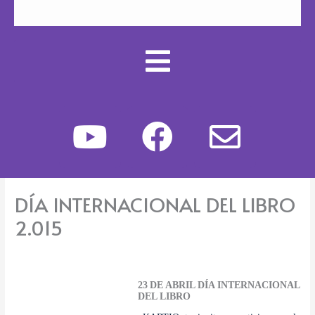
Y
F
E
o
a
n
u
c
v
DÍA INTERNACIONAL DEL LIBRO
t
e
e
2.015
u
b
l
b
o
o
23
DE ABRIL DÍA INTERNACIONAL
e
o
p
DEL LIBRO