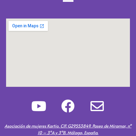
Y
F
E
o
a
n
u
c
v
Asociación de mujeres Kartio. CIF: G29553849. Paseo de Miramar, nº
10 – 3ºA y 3ºB. Málaga, España.