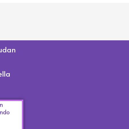
udan
lla
n
undo