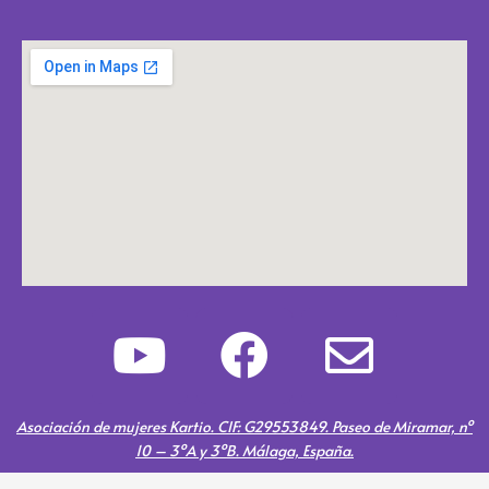
Y
F
E
o
a
n
u
c
v
Asociación de mujeres Kartio. CIF: G29553849. Paseo de Miramar, nº
10 – 3ºA y 3ºB. Málaga, España.
t
e
e