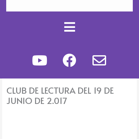
Y
F
E
o
a
n
u
c
v
CLUB DE LECTURA DEL 19 DE
t
e
e
JUNIO DE 2.017
u
b
l
b
o
o
e
o
p