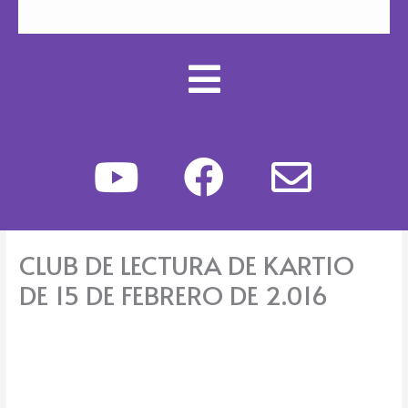
Y
F
E
o
a
n
u
c
v
CLUB DE LECTURA DE KARTIO
t
e
e
DE 15 DE FEBRERO DE 2.016
u
b
l
b
o
o
e
o
p