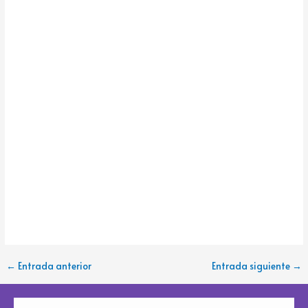
k
e
←
Entrada anterior
Entrada siguiente
→