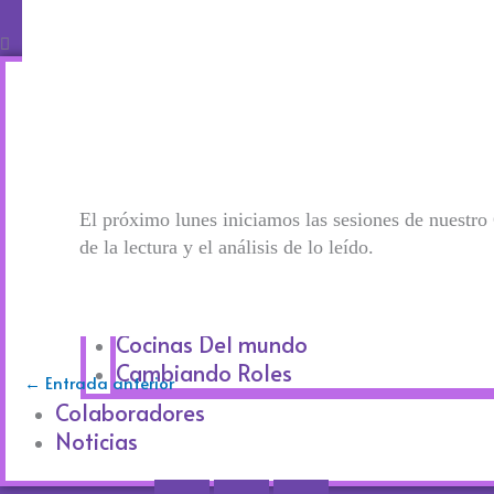
Inicio
Sobre Nosotras
Actividades
Málaga Mas Bella
Manos Que Ayudan
Club de Lectura
El próximo lunes iniciamos las sesiones de nuestr
de la lectura y el análisis de lo leído.
Otros Proyectos
Edición de Libros
De Espaldas Al Mundo
Cocinas Del mundo
Cambiando Roles
←
Entrada anterior
Colaboradores
Noticias