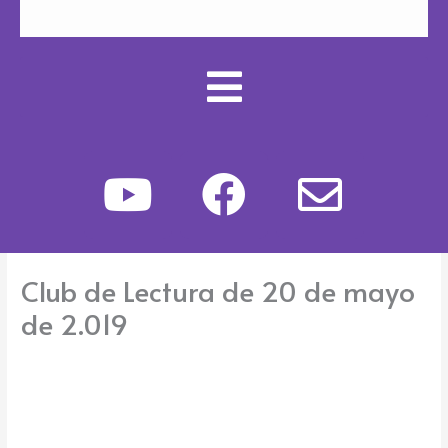
Y
F
E
o
a
n
u
c
v
Club de Lectura de 20 de mayo
t
e
e
de 2.019
u
b
l
b
o
o
e
o
p