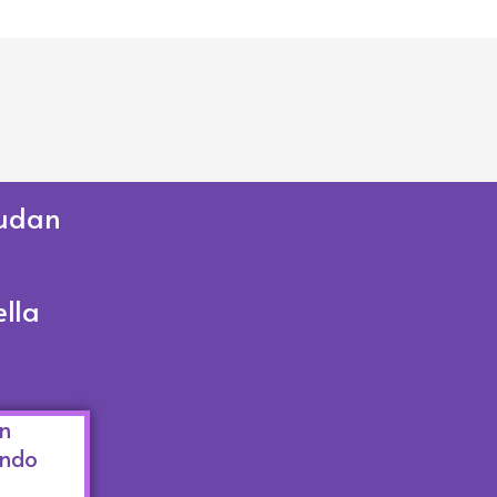
udan
lla
n
undo