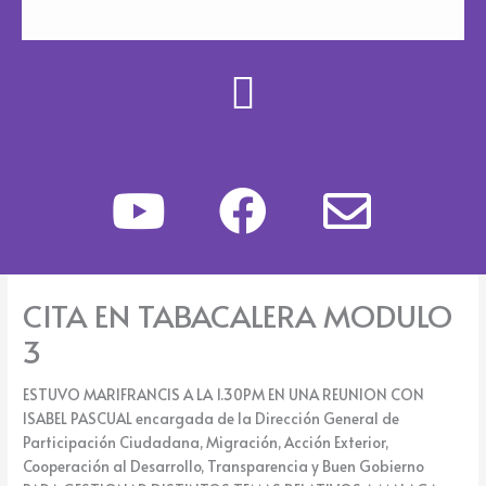
Y
F
E
o
a
n
u
c
v
CITA EN TABACALERA MODULO
t
e
e
3
u
b
l
ESTUVO MARIFRANCIS A LA 1.30PM EN UNA REUNION CON
b
o
o
ISABEL PASCUAL encargada de la Dirección General de
Participación Ciudadana, Migración, Acción Exterior,
e
o
p
Cooperación al Desarrollo, Transparencia y Buen Gobierno