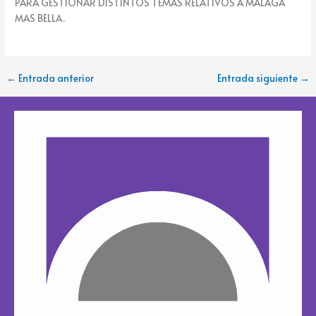
PARA GESTIONAR DISTINTOS TEMAS RELATIVOS A MALAGA
k
e
MAS BELLA.
←
Entrada anterior
Entrada siguiente
→