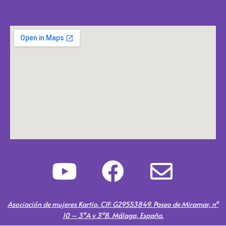
Y
F
E
o
a
n
u
c
v
Asociación de mujeres Kartio. CIF: G29553849. Paseo de Miramar, nº
10 – 3ºA y 3ºB. Málaga, España.