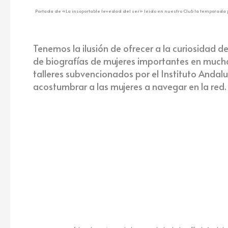
Portada de «La insoportable levedad del ser» leido en nuestro Club la temporada
Tenemos la ilusión de ofrecer a la curiosidad
de biografías de mujeres importantes en muchas 
talleres subvencionados por el Instituto Andal
acostumbrar a las mujeres a navegar en la red.