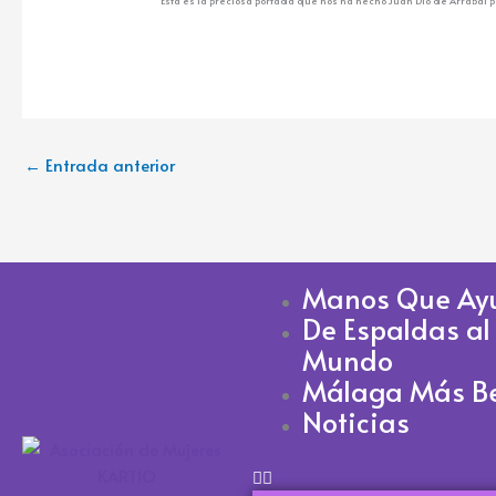
Esta es la preciosa portada que nos ha hecho Juan Dlo de Arrabal 
←
Entrada anterior
Manos Que Ay
De Espaldas al
Mundo
Málaga Más Be
Noticias